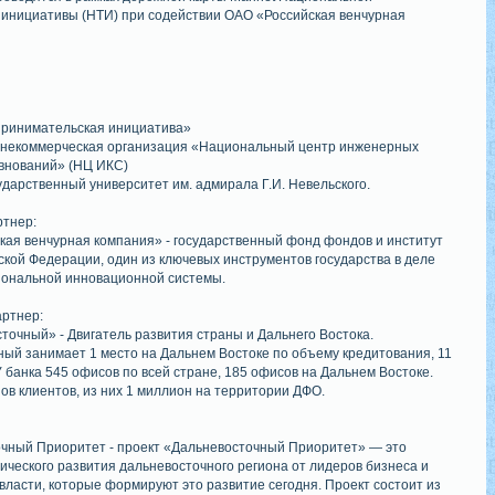
 инициативы (НТИ) при содействии ОАО «Российская венчурная
ринимательская инициатива»
 некоммерческая организация «Национальный центр инженерных
евнований» (НЦ ИКС)
ударственный университет им. адмирала Г.И. Невельского.
ртнер:
кая венчурная компания» - государственный фонд фондов и институт
ской Федерации, один из ключевых инструментов государства в деле
иональной инновационной системы.
ртнер:
точный» - Двигатель развития страны и Дальнего Востока.
ный занимает 1 место на Дальнем Востоке по объему кредитования, 11
У банка 545 офисов по всей стране, 185 офисов на Дальнем Востоке.
ов клиентов, из них 1 миллион на территории ДФО.
чный Приоритет - проект «Дальневосточный Приоритет» — это
ического развития дальневосточного региона от лидеров бизнеса и
власти, которые формируют это развитие сегодня. Проект состоит из