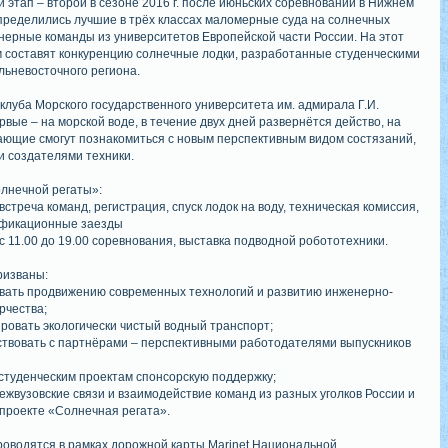
 этап – второй в сезоне 2016 г. после июньских соревнований в Нижнем
определились лучшие в трёх классах маломерные суда на солнечных
нерные команды из университетов Европейской части России. На этот
 составят конкуренцию солнечные лодки, разработанные студенческими
льневосточного региона.
клуба Морского государственного университета им. адмирала Г.И.
рвые – на морской воде, в течение двух дней развернётся действо, на
ающие смогут познакомиться с новым перспективным видом состязаний,
и создателями техники.
лнечной регаты»:
 встреча команд, регистрация, спуск лодок на воду, техническая комиссия,
ификационные заезды
 с 11.00 до 19.00 соревнования, выставка подводной робототехники.
ризваны:
овать продвижению современных технологий и развитию инженерно-
рчества;
ировать экологически чистый водный транспорт;
ствовать с партнёрами – перспективными работодателями выпускников
к студенческим проектам спонсорскую поддержку;
межвузовские связи и взаимодействие команд из разных уголков России и
 проекте «Солнечная регата».
оводятся в рамках дорожной карты Marinet Национальной