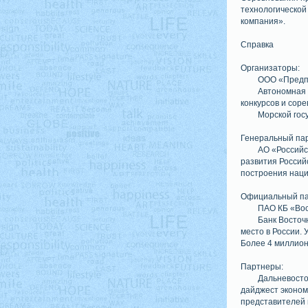
технологической
компания».
Справка
Организаторы:
ООО «Предп
Автономная
конкурсов и сор
Морской гос
Генеральный па
АО «Российс
развития Россий
построения нац
Официальный па
ПАО КБ «Вос
Банк Восточ
место в России. 
Более 4 миллион
Партнеры:
Дальневосто
дайджест эконом
представителей 