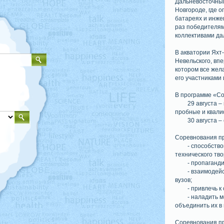
Дальневосточный
Новгороде, где 
батареях и инже
раз победителям
коллективами да
В акватории Яхт-
Невельского, впе
котором все жел
его участниками 
В программе «Со
29 августа –
пробные и квал
30 августа –
Соревнования п
- способств
технического тво
- пропаганд
- взаимодей
вузов;
- привлечь 
- наладить 
объединить их в
Соревнования пр